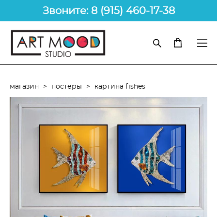
Звоните: 8 (915) 460-17-38
магазин
>
постеры
>
картина fishes