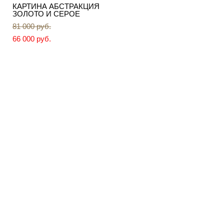
КАРТИНА АБСТРАКЦИЯ
КАРТИНА ORANGE
ЗОЛОТО И СЕРОЕ
66 000 pуб.
81 000 pуб.
56 000 pуб.
66 000 pуб.
КАРТИНА АБСТРАКЦИЯ
СТИХИЯ
51 000 pуб.
41 000 pуб.