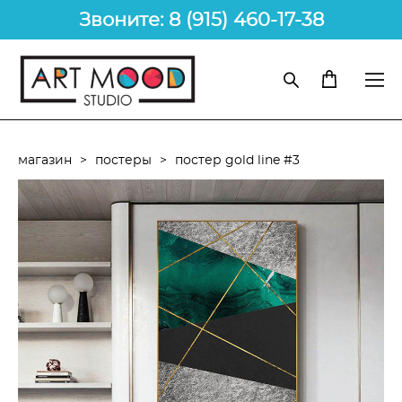
Звоните: 8 (915) 460-17-38
магазин
>
постеры
>
постер gold line #3